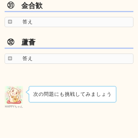
㉛ 金合歓
答え
㉜ 蘆薈
答え
次の問題にも挑戦してみましょう
HAPPYちゃん