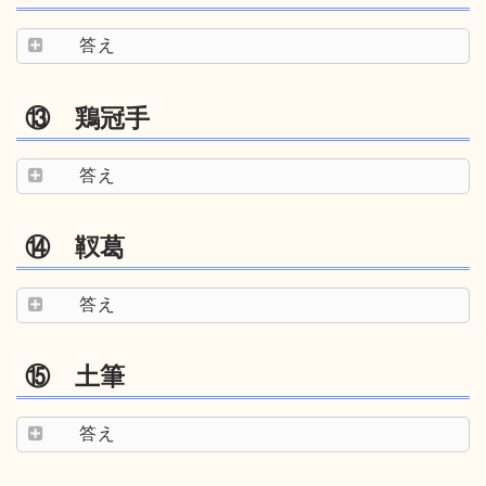
答え
⑬ 鶏冠手
答え
⑭ 靫葛
答え
⑮ 土筆
答え