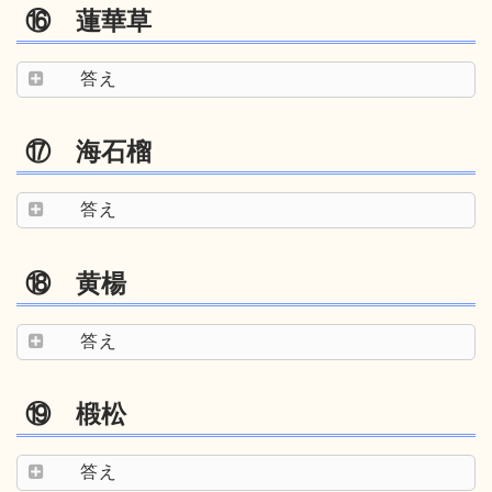
⑯ 蓮華草
答え
⑰ 海石榴
答え
⑱ 黄楊
答え
⑲ 椴松
答え