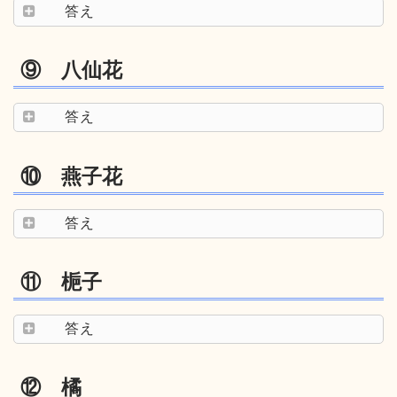
答え
⑨ 八仙花
答え
⑩ 燕子花
答え
⑪ 梔子
答え
⑫ 橘