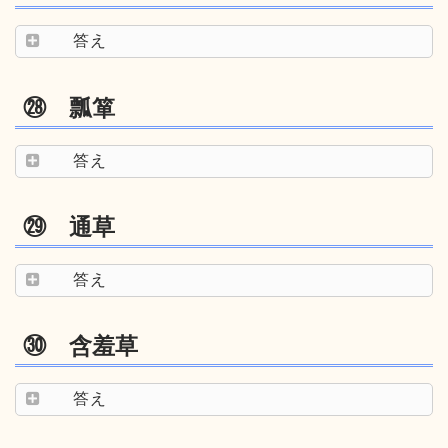
答え
㉘ 瓢箪
答え
㉙ 通草
答え
㉚ 含羞草
答え