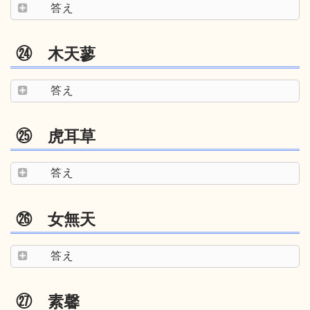
答え
㉔ 木天蓼
答え
㉕ 虎耳草
答え
㉖ 女無天
答え
㉗ 素馨