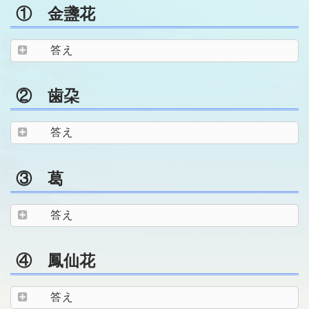
① 金盞花
答え
② 歯朶
答え
③ 葛
答え
④ 鳳仙花
答え