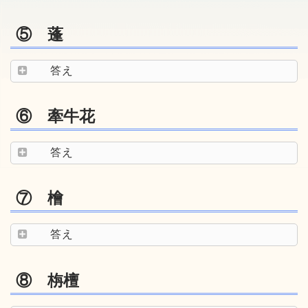
⑤ 蓬
答え
⑥ 牽牛花
答え
⑦ 檜
答え
⑧ 栴檀