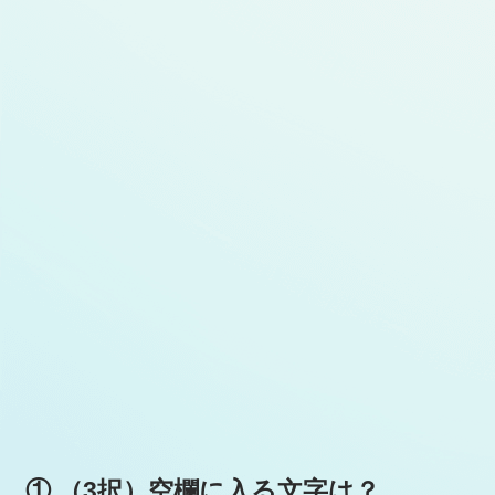
① （3択）空欄に入る文字は？