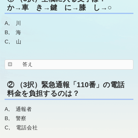
か→車 き→鍵 に→膝 し→○
A, 川
B, 海
C, 山
答え
② （3択）緊急通報「110番」の電話
料金を負担するのは？
A, 通報者
B, 警察
C, 電話会社