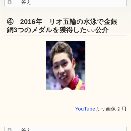
答え
④ 2016年 リオ五輪の水泳で金銀
銅3つのメダルを獲得した○○公介
YouTube
より画像引用
答え