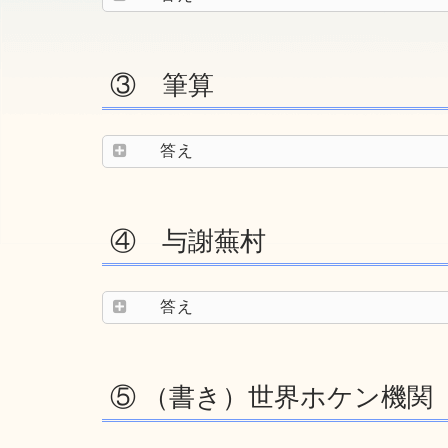
③ 筆算
答え
④ 与謝蕪村
答え
⑤ （書き）世界ホケン機関