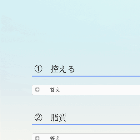
① 控える
答え
② 脂質
答え