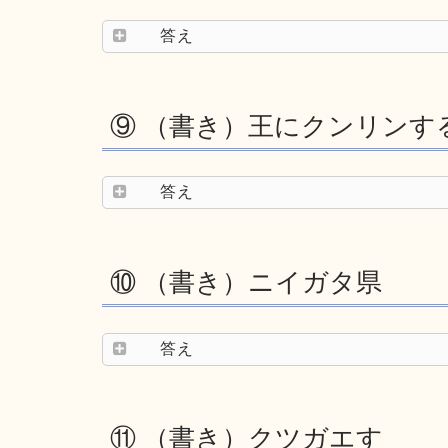
答え
⑨ （書き）王にクンリンす
答え
⑩ （書き）ニイガタ県
答え
⑪ （書き）クツガエす