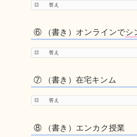
答え
⑥ （書き）オンラインで
シ
答え
⑦ （書き）在宅キンム
答え
⑧ （書き）エンカク授業