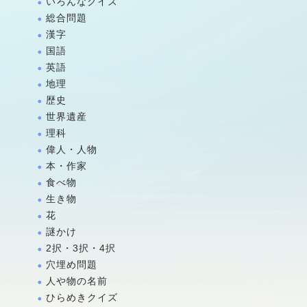
いろんなクイズ
総合問題
漢字
国語
英語
地理
歴史
世界遺産
理科
偉人・人物
本・作家
食べ物
生き物
花
謎かけ
2択・3択・4択
穴埋め問題
人や物の名前
ひらめきクイズ