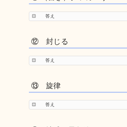
答え
⑫ 封じる
答え
⑬ 旋律
答え