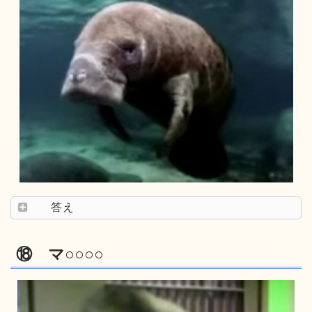
答え
⑱ マ○○○○