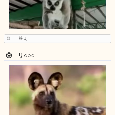
答え
⑨ リ○○○