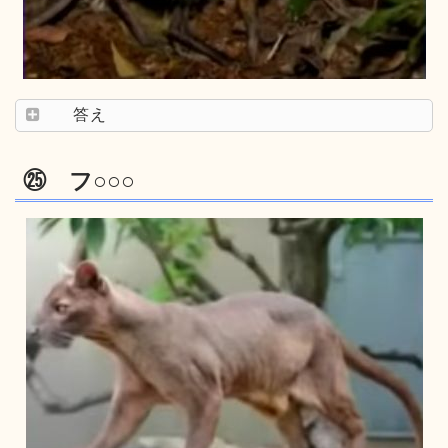
答え
㉕ フ○○○