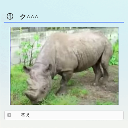
① ク○○○
答え