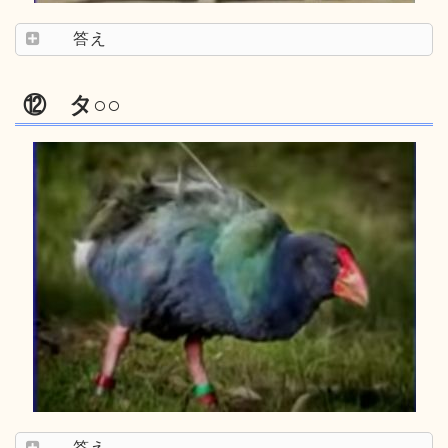
答え
⑫ タ○○
答え