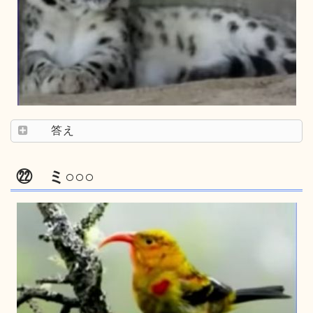
答え
㉒ ミ○○○