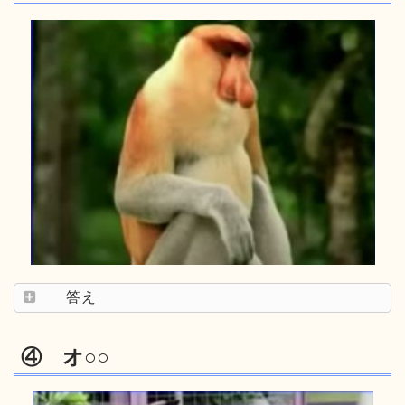
答え
④ オ○○