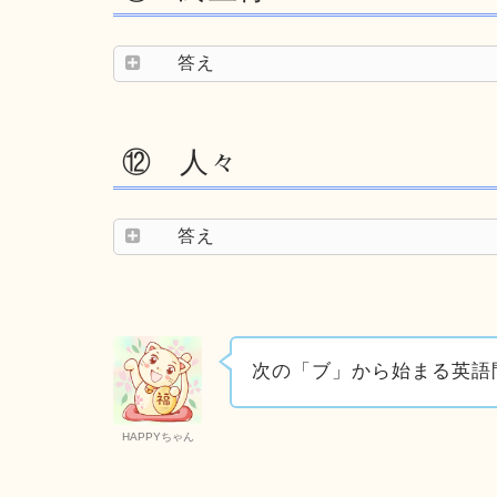
答え
⑫ 人々
答え
次の「ブ」から始まる英語
HAPPYちゃん