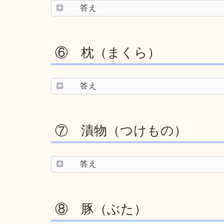
答え
⑥ 枕（まくら）
答え
⑦ 漬物（つけもの）
答え
⑧ 豚（ぶた）