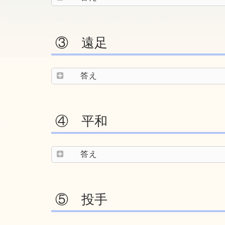
③ 遠足
答え
④ 平和
答え
⑤ 投手