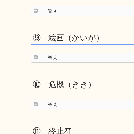
答え
⑨ 絵画（かいが）
答え
⑩ 危機（きき）
答え
⑪ 終止符