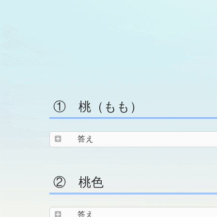
① 桃（もも）
答え
② 桃色
答え