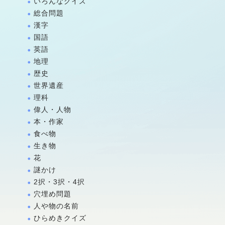
いろんなクイズ
総合問題
漢字
国語
英語
地理
歴史
世界遺産
理科
偉人・人物
本・作家
食べ物
生き物
花
謎かけ
2択・3択・4択
穴埋め問題
人や物の名前
ひらめきクイズ