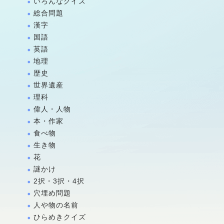
いろんなクイズ
総合問題
漢字
国語
英語
地理
歴史
世界遺産
理科
偉人・人物
本・作家
食べ物
生き物
花
謎かけ
2択・3択・4択
穴埋め問題
人や物の名前
ひらめきクイズ