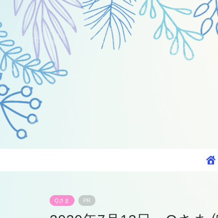
Qさま
PR