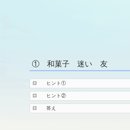
① 和菓子 迷い 友
ヒント①
ヒント②
答え