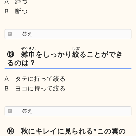
A 絶つ
B 断つ
答え
ぞうきん
しぼ
⑬
雑巾
をしっかり
絞
ることができ
るのは？
A タテに持って絞る
B ヨコに持って絞る
答え
⑭ 秋にキレイに見られる”この雲の