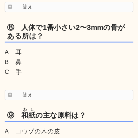
答え
⑧ 人体で1番小さい2〜3mmの骨が
ある所は？
A 耳
B 鼻
C 手
答え
わし
⑨
和紙
の主な原料は？
A コウゾの木の皮