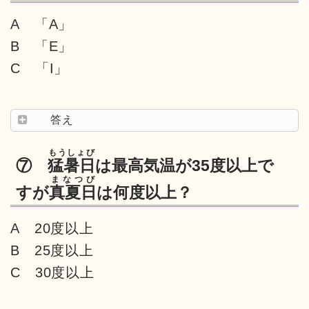
A 「A」
B 「E」
C 「I」
答え
もうしょび
⑦
猛暑日
は最高気温が35度以上で
まなつび
すが
真夏日
は何度以上？
A 20度以上
B 25度以上
C 30度以上