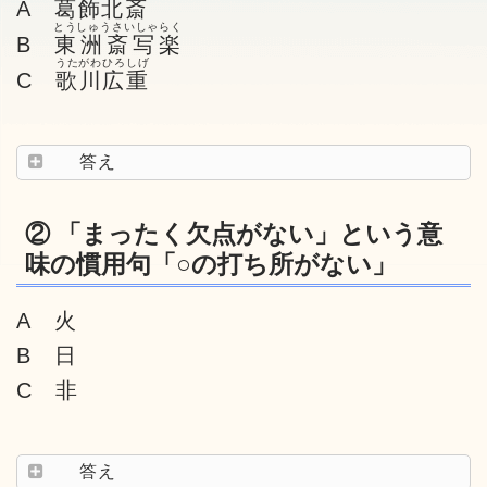
A
葛飾北斎
とうしゅうさいしゃらく
B
東洲斎写楽
うたがわひろしげ
C
歌川広重
答え
② 「まったく欠点がない」という意
味の慣用句「○の打ち所がない」
A 火
B 日
C 非
答え