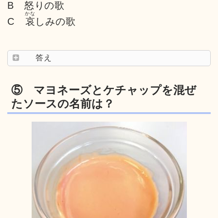
B 怒りの歌
かな
C
哀
しみの歌
答え
⑤ マヨネーズとケチャップを混ぜ
たソースの名前は？