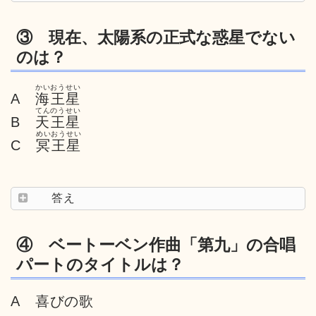
③ 現在、太陽系の正式な惑星でない
のは？
かいおうせい
A
海王星
てんのうせい
B
天王星
めいおうせい
C
冥王星
答え
④ ベートーベン作曲「第九」の合唱
パートのタイトルは？
A 喜びの歌