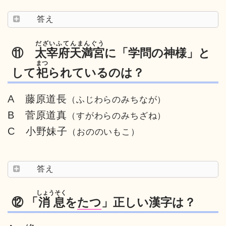
答え
だざいふてんまんぐう
⑪
太宰府天満宮
に「学問の神様」と
まつ
して
祀
られているのは？
A 藤原道長
（ふじわらのみちなが）
B 菅原道真
（すがわらのみちざね）
C 小野妹子
（おののいもこ）
答え
しょうそく
⑫ 「
消息
を
たつ
」正しい漢字は？