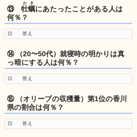
かき
⑬
牡蠣
にあたったことがある人は
何％？
答え
⑭ （20〜50代）就寝時の明かりは真
っ暗にする人は何％？
答え
⑮ （オリーブの収穫量）第1位の香川
県の割合は何％？
答え