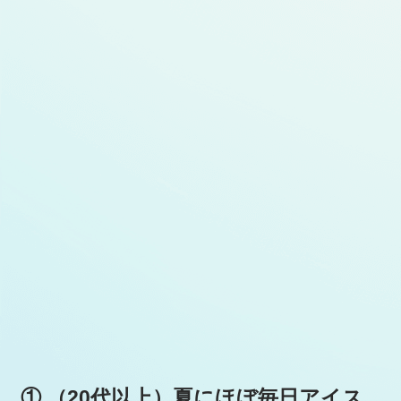
① （20代以上）夏にほぼ毎日アイス