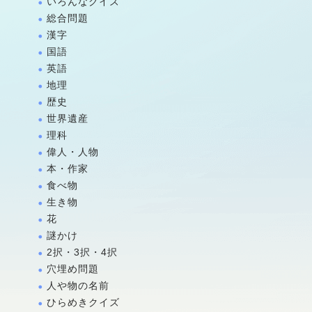
いろんなクイズ
総合問題
漢字
国語
英語
地理
歴史
世界遺産
理科
偉人・人物
本・作家
食べ物
生き物
花
謎かけ
2択・3択・4択
穴埋め問題
人や物の名前
ひらめきクイズ