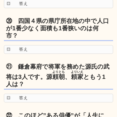
答え
⑳ 四国４県の県庁所在地の中で人口
が1番少なく面積も1番狭いのは何
市？
答え
㉑ 鎌倉幕府で将軍を務めた源氏の武
よりとも
よりいえ
将は3人です。源
頼朝
、
頼家
ともう1
人は？
答え
㉒ このほど”ある俳優”が「人生に