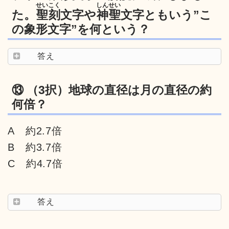
せいこく
しんせい
た。
聖刻
文字や
神聖
文字ともいう”こ
の象形文字”を何という？
答え
⑬ （3択）地球の直径は月の直径の約
何倍？
A 約2.7倍
B 約3.7倍
C 約4.7倍
答え