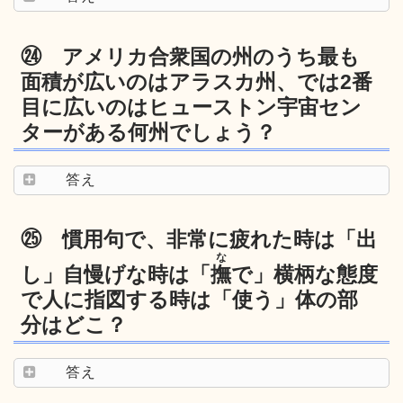
㉔ アメリカ合衆国の州のうち最も
面積が広いのはアラスカ州、では2番
目に広いのはヒューストン宇宙セン
ターがある何州でしょう？
答え
㉕ 慣用句で、非常に疲れた時は「出
な
し」自慢げな時は「
撫
で」横柄な態度
で人に指図する時は「使う」体の部
分はどこ？
答え