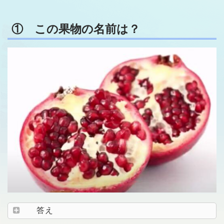
① この果物の名前は？
答え