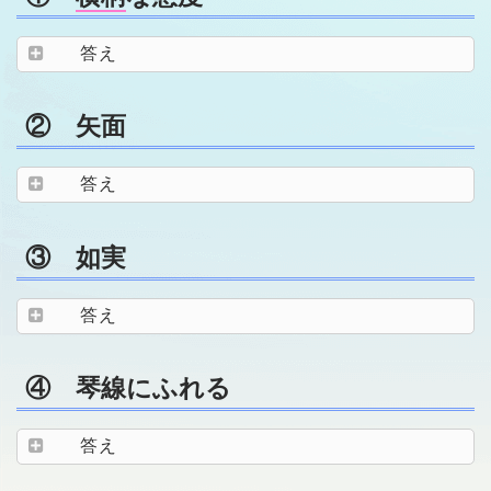
答え
② 矢面
答え
③ 如実
答え
④ 琴線にふれる
答え