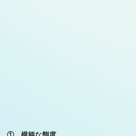
①
横柄
な態度