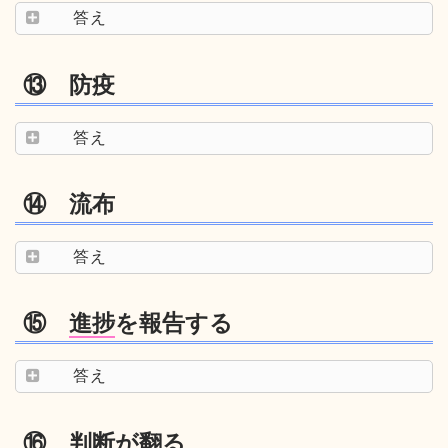
答え
⑬ 防疫
答え
⑭ 流布
答え
⑮
進捗
を報告する
答え
⑯ 判断が
翻
る