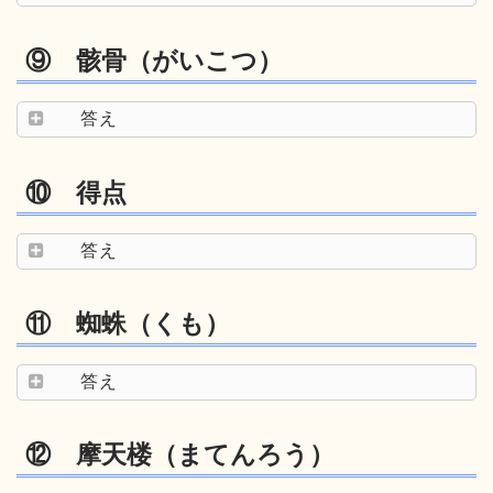
⑨ 骸骨（がいこつ）
答え
⑩ 得点
答え
⑪ 蜘蛛（くも）
答え
⑫ 摩天楼（まてんろう）