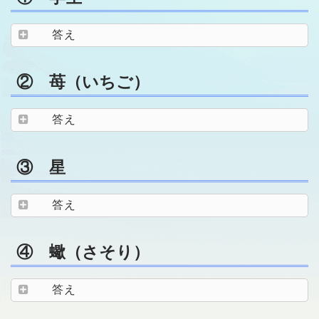
答え
② 苺（いちご）
答え
③ 星
答え
④ 蠍（さそり）
答え