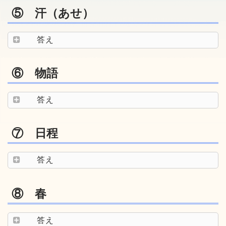
⑤ 汗（あせ）
答え
⑥ 物語
答え
⑦ 日程
答え
⑧ 春
答え