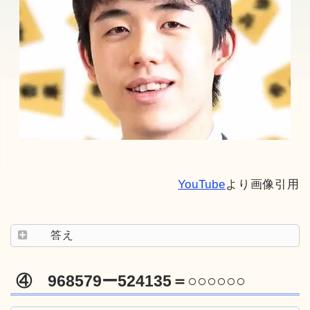
YouTube
より画像引用
答え
④ 968579ー524135＝○○○○○○