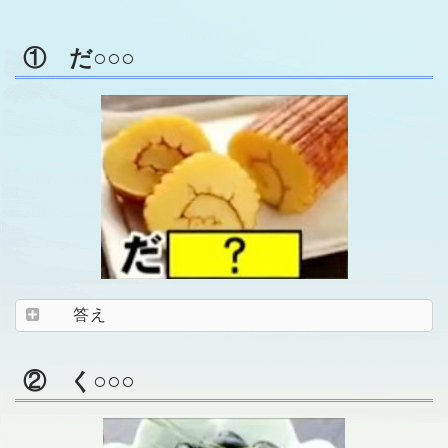
① だ○○○
答え
② く○○○