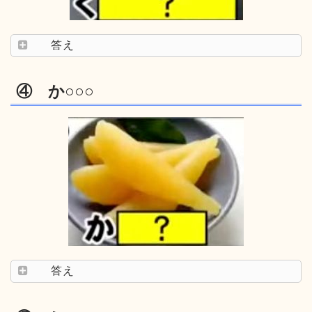
答え
④ か○○○
答え