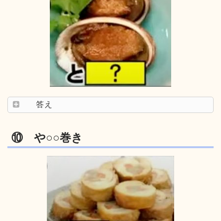
答え
⑩ や○○巻き