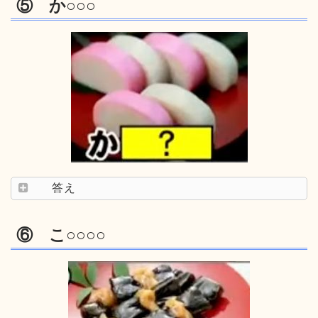
⑤ か○○○
答え
⑥ こ○○○○