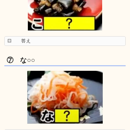
答え
⑦ な○○