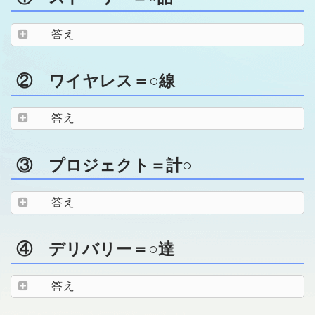
答え
② ワイヤレス＝○線
答え
③ プロジェクト＝計○
答え
④ デリバリー＝○達
答え