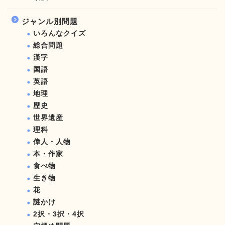
ジャンル別問題
いろんなクイズ
総合問題
漢字
国語
英語
地理
歴史
世界遺産
理科
偉人・人物
本・作家
食べ物
生き物
花
謎かけ
2択・3択・4択