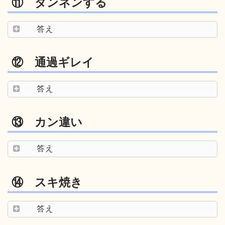
⑪ ダンネンする
答え
⑫ 通過ギレイ
答え
⑬ カン違い
答え
⑭ スキ焼き
答え