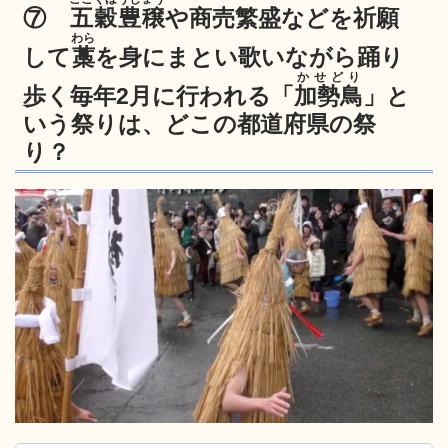
⑦
五穀豊穣
や商売繁盛などを祈願
わら
して
藁
を身にまとい歌いながら踊り
かせどり
歩く毎年2月に行われる「
加勢鳥
」と
いう祭りは、どこの都道府県の祭
り？