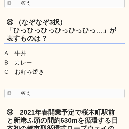
答え
⑧ （なぞなぞ3択）
「ひっひっひっひっひっひっ…」が
表すものは？
A 牛丼
B カレー
C お好み焼き
答え
⑨ 2021年春開業予定で桜木町駅前
と新港ふ頭の間約630mを循環する日
本初の都市型循環式ロープウェイの