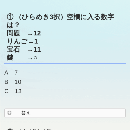
① （ひらめき3択）空欄に入る数字
は？
問題 →12
りんご→1
宝石 →11
鍵 →○
A 7
B 10
C 13
答え