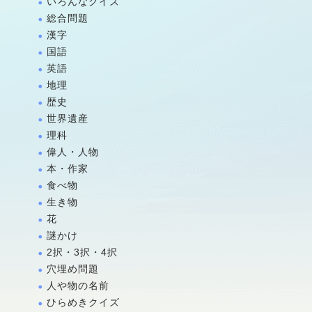
いろんなクイズ
総合問題
漢字
国語
英語
地理
歴史
世界遺産
理科
偉人・人物
本・作家
食べ物
生き物
花
謎かけ
2択・3択・4択
穴埋め問題
人や物の名前
ひらめきクイズ