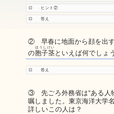
ヒント②
答え
② 早春に地面から顔を出
ほうしけい
の
胞子茎
といえば何でしょ
答え
③ 先ごろ外務省は”ある人
嘱しました。東京海洋大学
詳しいこの人は？