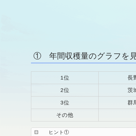
① 年間収穫量のグラフを
1位
長
2位
茨
3位
群
その他
ヒント①