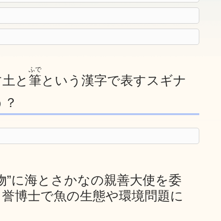
ふで
す土と
筆
という漢字で表すスギナ
う？
物”に海とさかなの親善大使を委
名誉博士で魚の生態や環境問題に