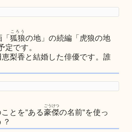
ころう
画「
狐狼
の地」の続編「虎狼の地
開予定です。
田恵梨香と結婚した俳優です。誰
ごうけつ
のことを”ある
豪傑
の名前”を使っ
う？