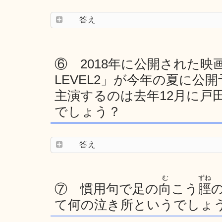
答え
⑥ 2018年に公開された映
LEVEL2」が今年の夏に公
主演するのは去年12月に戸
でしょう？
答え
む
ずね
⑦ 慣用句で足の
向
こう
脛
て何の泣き所というでしょ