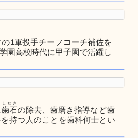
の1軍投手チーフコーチ補佐を
L学園高校時代に甲子園で活躍し
しせき
に
歯石
の除去、歯磨き指導など歯
格を持つ人のことを歯科何士とい