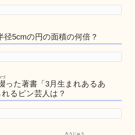
半径5cmの円の面積の何倍？
つづ
綴
った著書「3月生まれあるあ
られるピン芸人は？
ろうじゅう