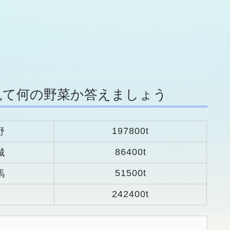
見て何の野菜か答えましょう
197800t
野
86400t
城
51500t
馬
242400t