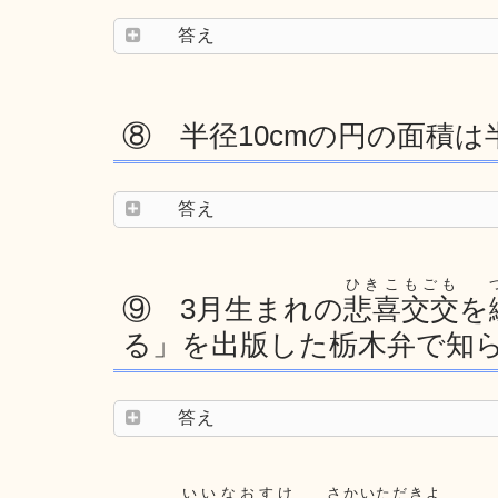
答え
⑧ 半径10cmの円の面積は
答え
ひきこもごも
⑨ 3月生まれの
悲喜交交
を
る」を出版した栃木弁で知
答え
いいなおすけ
さかいただきよ