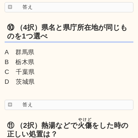
答え
⑩ （4択）県名と県庁所在地が同じも
のを1つ選べ
A 群馬県
B 栃木県
C 千葉県
D 茨城県
答え
やけど
⑪ （2択）熱湯などで
火傷
をした時の
正しい処置は？