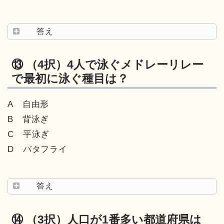
答え
⑬ （4択）4人で泳ぐメドレーリレー
で最初に泳ぐ種目は？
A 自由形
B 背泳ぎ
C 平泳ぎ
D バタフライ
答え
⑭ （3択）人口が1番多い都道府県は