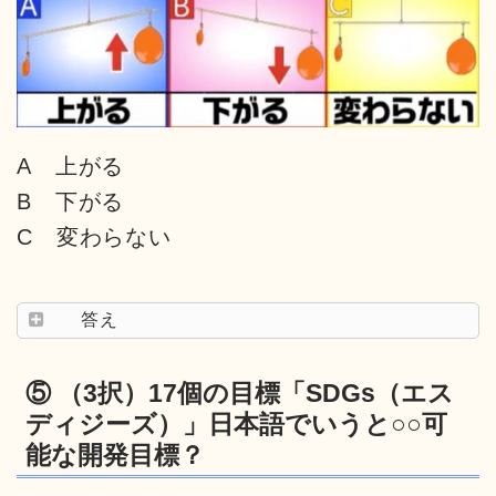
A 上がる
B 下がる
C 変わらない
答え
⑤ （3択）17個の目標「SDGs（エス
ディジーズ）」日本語でいうと○○可
能な開発目標？