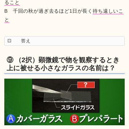
ること
B 千回の秋が過ぎ去るほど1日が長く
待ち遠しいこ
と
答え
⑨ （2択）顕微鏡で物を観察するとき
上に被せる小さなガラスの名前は？