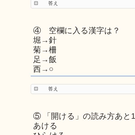
答え
④ 空欄に入る漢字は？
堀→針
菊→柵
足→飯
西→○
答え
⑤ 「開ける」の読み方あと
あける