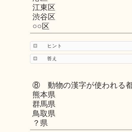
江東区
渋谷区
○○区
ヒント
答え
⑧ 動物の漢字が使われる都
熊本県
群馬県
鳥取県
？県