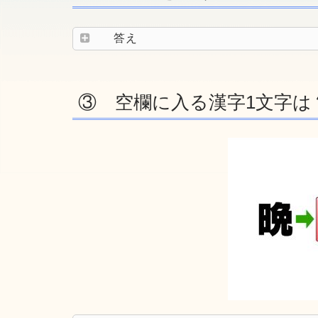
答え
③ 空欄に入る漢字1文字は