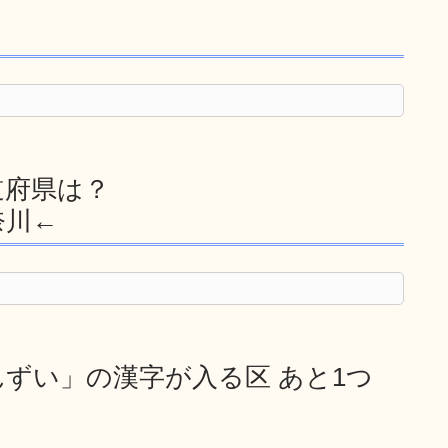
道府県は？
奈川←
んずい」の漢字が入る区 あと1つ