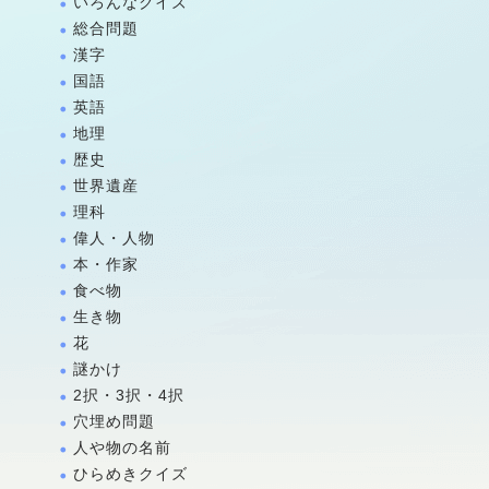
いろんなクイズ
総合問題
漢字
国語
英語
地理
歴史
世界遺産
理科
偉人・人物
本・作家
食べ物
生き物
花
謎かけ
2択・3択・4択
穴埋め問題
人や物の名前
ひらめきクイズ