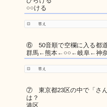
ひらける
○○ける
答え
⑥ 50音順で空欄に入る都
群馬←熊本←○○←岐阜←神
答え
⑦ 東京都23区の中で「さ
は？
港区