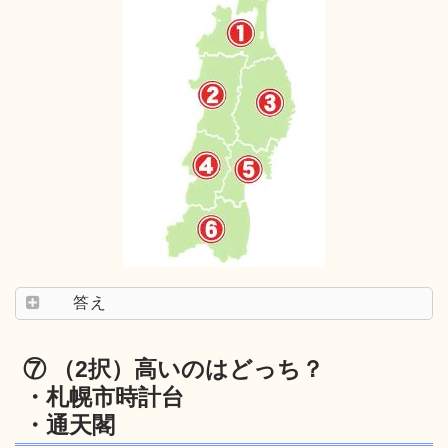
答え
⑦ （2択）高いのはどっち？
・札幌市時計台
・通天閣