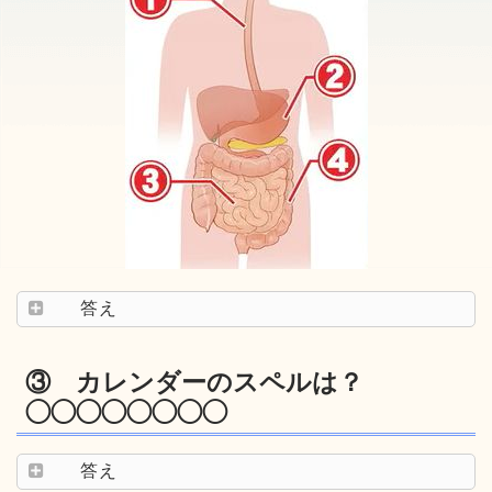
答え
③ カレンダーのスペルは？
◯◯◯◯◯◯◯◯
答え