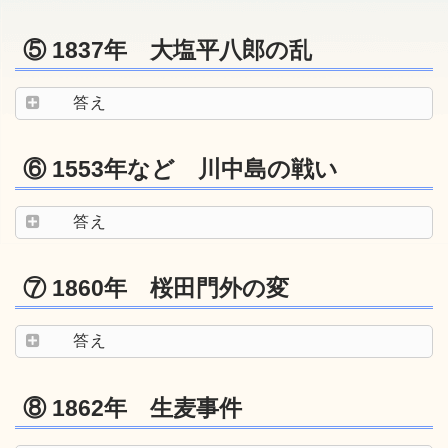
⑤ 1837年 大塩平八郎の乱
答え
⑥ 1553年など 川中島の戦い
答え
⑦ 1860年 桜田門外の変
答え
⑧ 1862年 生麦事件