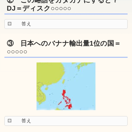
② この略語をカタカナにすると？
DJ＝ディスク○○○○○
答え
③ 日本へのバナナ輸出量1位の国＝
○○○○○
答え