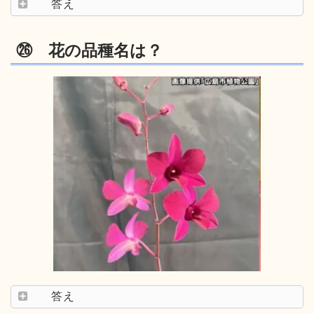
答え
㉖ 花の品種名は？
答え