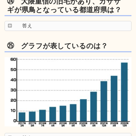
㉔ 大隈重信の旧宅があり、カササ
ギが県鳥となっている都道府県は？
答え
㉕ グラフが表しているのは？