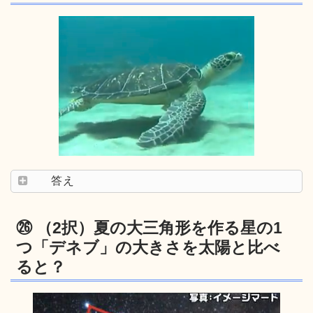
答え
㉖ （2択）夏の大三角形を作る星の1
つ「デネブ」の大きさを太陽と比べ
ると？