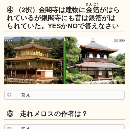
きんぱく
④ （2択）金閣寺は建物に
金箔
がはら
れているが銀閣寺にも昔は銀箔がは
られていた。YESかNOで答えなさい
答え
⑤ 走れメロスの作者は？
答え