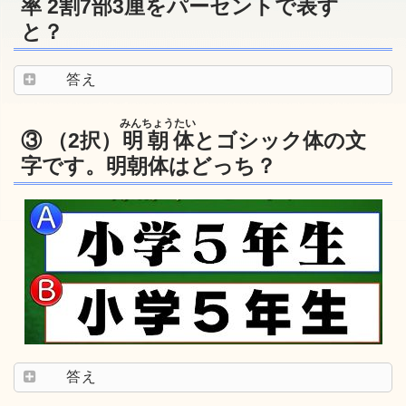
率 2割7部3厘をパーセントで表す
と？
答え
みんちょうたい
③ （2択）
明朝体
とゴシック体の文
字です。明朝体はどっち？
答え