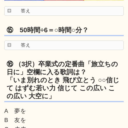
答え
⑮ 50時間÷6＝○時間○分？
答え
⑯ （3択）卒業式の定番曲「旅立ちの
日に」空欄に入る歌詞は？
「いま別れのとき 飛び立とう ○○信じ
て はずむ若い力 信じて この広い こ
の広い 大空に」
A 夢を
B 友を