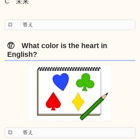
C 未来
答え
⑰ What color is the heart in
English?
答え