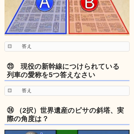
答え
㉓ 現役の新幹線につけられている
列車の愛称を5つ答えなさい
答え
㉔ （2択）世界遺産のピサの斜塔、実
際の角度は？