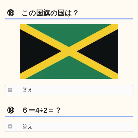
⑱ この国旗の国は？
答え
⑲ ６ー4÷2＝？
答え