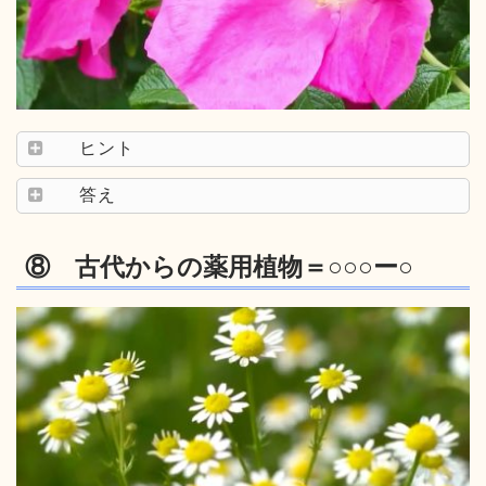
ヒント
答え
⑧ 古代からの薬用植物＝○○○ー○