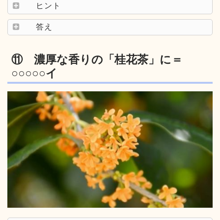
ヒント
答え
⑪ 濃厚な香りの「桂花茶」に＝
○○○○○イ