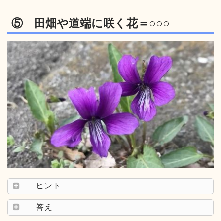
⑤ 田畑や道端に咲く花＝○○○
ヒント
答え