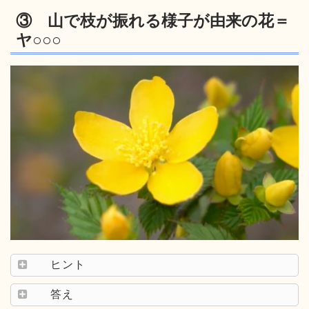
③ 山で枝が振れる様子が由来の花＝
ヤ○○○
ヒント
答え