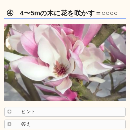
④ 4〜5mの木に花を咲かす＝○○○○
ヒント
答え