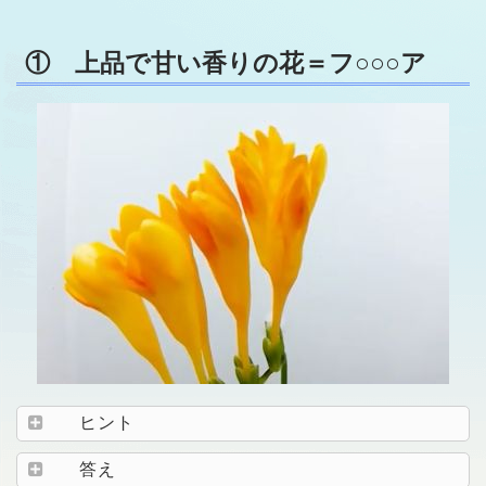
① 上品で甘い香りの花＝フ○○○ア
ヒント
答え