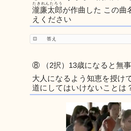
たきれんたろう
瀧廉太郎
が作曲した この曲
えください
答え
⑧ （2択）13歳になると
大人になるよう知恵を授け
道にしてはいけないことは