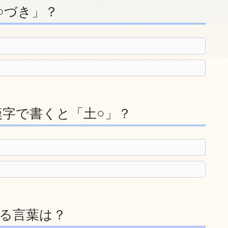
○づき」？
字で書くと「土○」？
る言葉は？