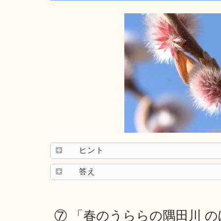
ヒント
答え
⑦ 「春のうららの隅田川 