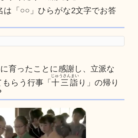
名は「○○」ひらがな2文字でお答
無事に育ったことに感謝し、立派な
じゅうさんまい
てもらう行事「
十三詣
り」の帰り
？