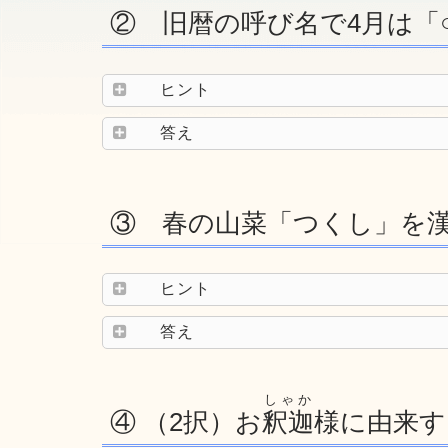
② 旧暦の呼び名で4月は「
ヒント
答え
③ 春の山菜「つくし」を漢
ヒント
答え
しゃか
④ （2択）お
釈迦
様に由来す