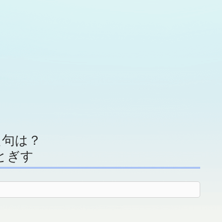
た句は？
ととぎす