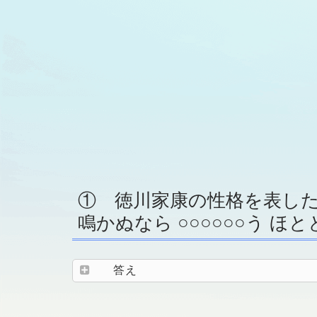
① 徳川家康の性格を表し
鳴かぬなら ○○○○○○う ほ
答え