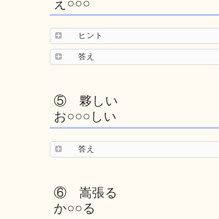
え○○○
ヒント
答え
⑤ 夥しい
お○○○しい
答え
⑥ 嵩張る
か○○る