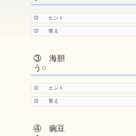
ヒント
答え
③ 海胆
う○
ヒント
答え
④ 豌豆