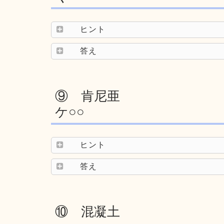
ヒント
答え
⑨ 肯尼亜
ケ○○
ヒント
答え
⑩ 混凝土