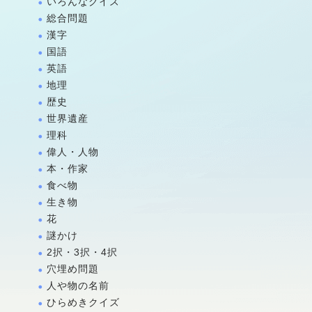
いろんなクイズ
総合問題
漢字
国語
英語
地理
歴史
世界遺産
理科
偉人・人物
本・作家
食べ物
生き物
花
謎かけ
2択・3択・4択
穴埋め問題
人や物の名前
ひらめきクイズ