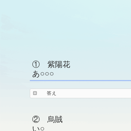
① 紫陽花
あ○○○
答え
② 烏賊
い○