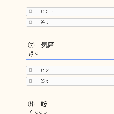
ヒント
答え
⑦ 気障
き○
ヒント
答え
⑧ 嚔
く○○○