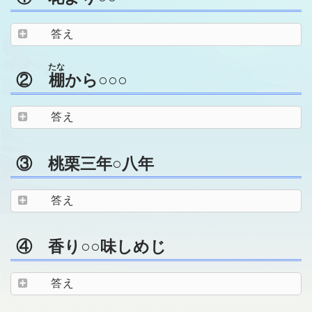
答え
たな
②
棚
から○○○
答え
③ 桃栗三年○八年
答え
④ 香り○○味しめじ
答え