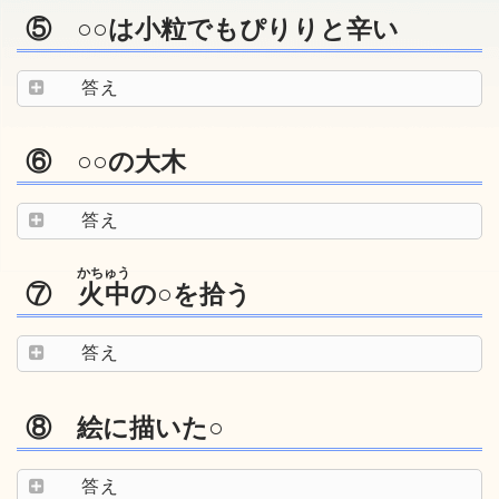
⑤ ○○は小粒でもぴりりと辛い
答え
⑥ ○○の大木
答え
かちゅう
⑦
火中
の○を拾う
答え
⑧ 絵に描いた○
答え