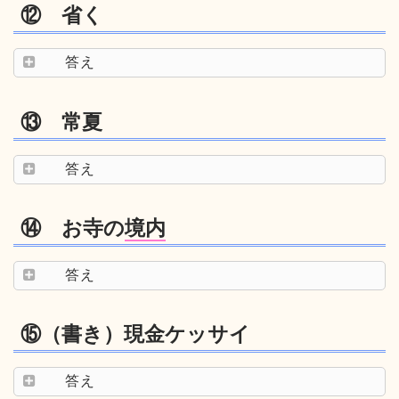
⑫ 省く
答え
⑬ 常夏
答え
⑭ お寺の
境内
答え
⑮（書き）現金ケッサイ
答え