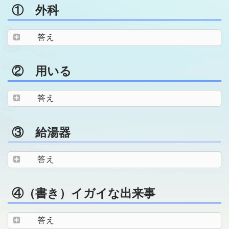
① 外科
答え
② 用いる
答え
③ 給湯器
答え
④（書き）イガイな出来事
答え