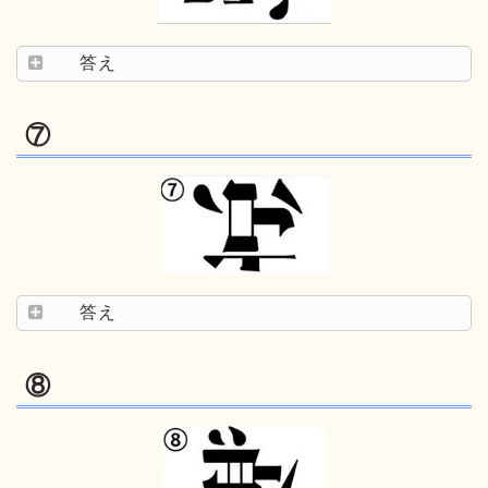
答え
⑦
答え
⑧