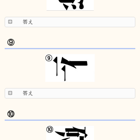
答え
⑨
答え
⑩