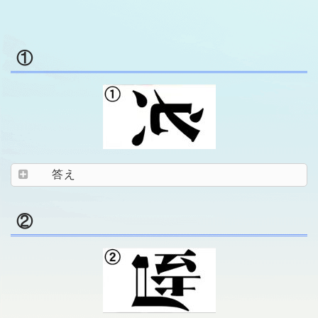
①
答え
②