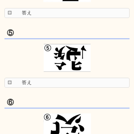
答え
⑤
答え
⑥