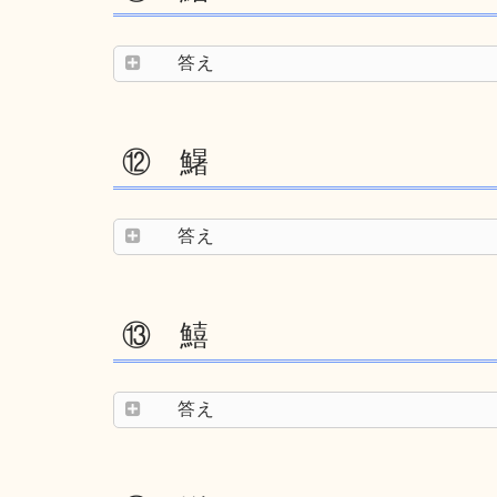
答え
⑫ 鱪
答え
⑬ 鱚
答え