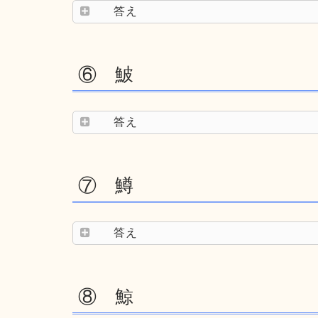
答え
⑥ 鮍
答え
⑦ 鱒
答え
⑧ 鯨