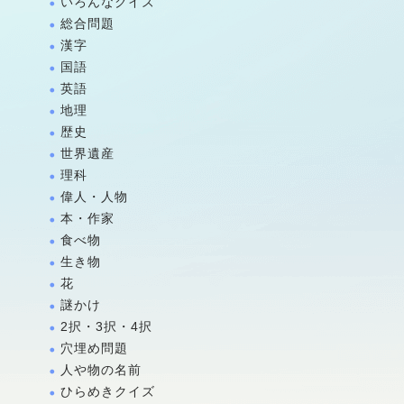
いろんなクイズ
総合問題
漢字
国語
英語
地理
歴史
世界遺産
理科
偉人・人物
本・作家
食べ物
生き物
花
謎かけ
2択・3択・4択
穴埋め問題
人や物の名前
ひらめきクイズ