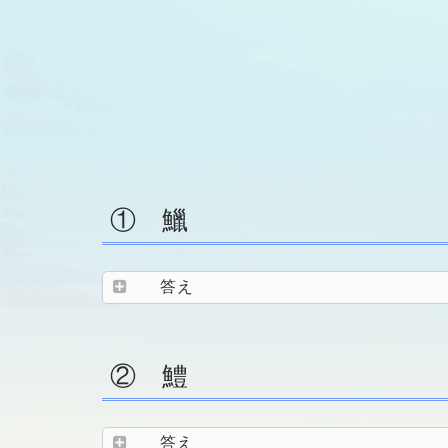
① 鱲
答え
② 鱧
答え