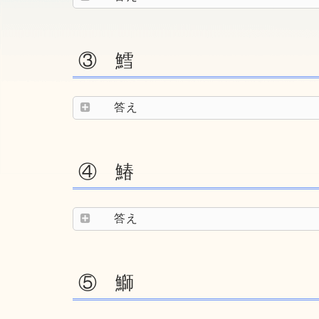
③ 鱈
答え
④ 鰆
答え
⑤ 鰤