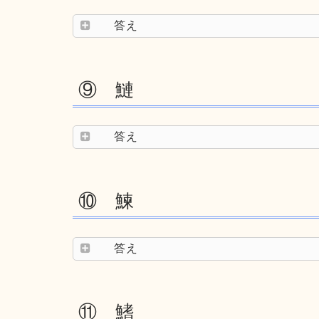
答え
⑨ 鰱
答え
⑩ 鰊
答え
⑪ 鰭