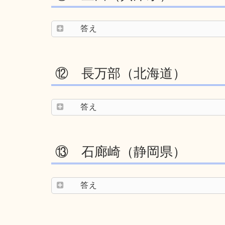
答え
⑫ 長万部（北海道）
答え
⑬ 石廊崎（静岡県）
答え