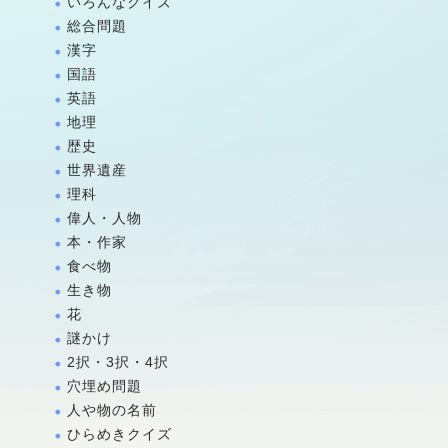
いろんなクイズ
総合問題
漢字
国語
英語
地理
歴史
世界遺産
理科
偉人・人物
本・作家
食べ物
生き物
花
謎かけ
2択・3択・4択
穴埋め問題
人や物の名前
ひらめきクイズ