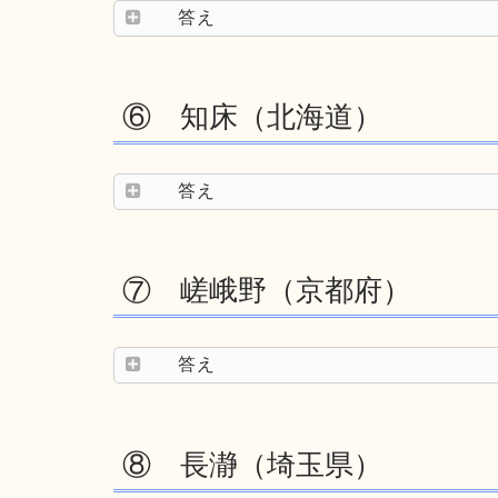
答え
⑥ 知床（北海道）
答え
⑦ 嵯峨野（京都府）
答え
⑧ 長瀞（埼玉県）