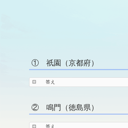
① 祇園（京都府）
答え
② 鳴門（徳島県）
答え