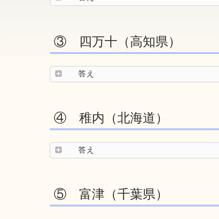
③ 四万十（高知県）
答え
④ 稚内（北海道）
答え
⑤ 富津（千葉県）