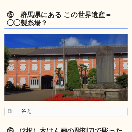
⑮ 群馬県にある この世界遺産＝
◯◯製糸場？
答え
⑯ （2択）木はん画の彫刻刀で彫った