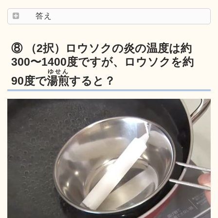
答え
⑧ （2択）ロウソクの炎の温度は約
300〜1400度ですが、ロウソクを約
ゆせん
90度で
湯煎
すると？