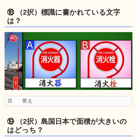
⑱ （2択）標識に書かれている文字
は？
答え
⑲ （2択）島国日本で面積が大きいの
はどっち？