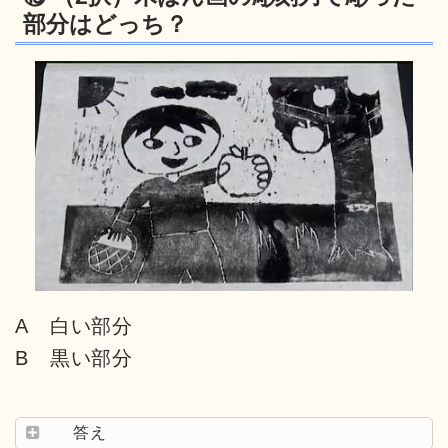
部分はどっち？
A 白い部分
B 黒い部分
答え