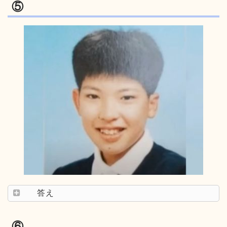
⑤
答え
⑥