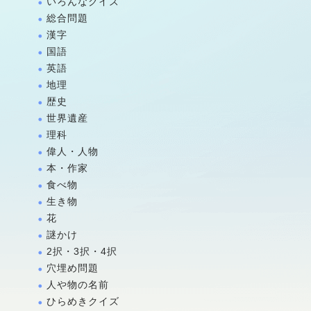
いろんなクイズ
総合問題
漢字
国語
英語
地理
歴史
世界遺産
理科
偉人・人物
本・作家
食べ物
生き物
花
謎かけ
2択・3択・4択
穴埋め問題
人や物の名前
ひらめきクイズ