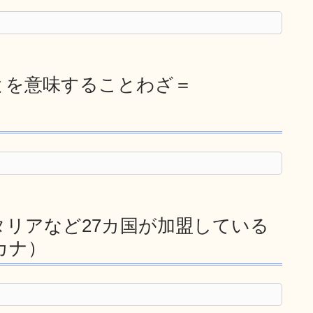
とを意味することわざ＝
）
リアなど27カ国が加盟している
カナ）