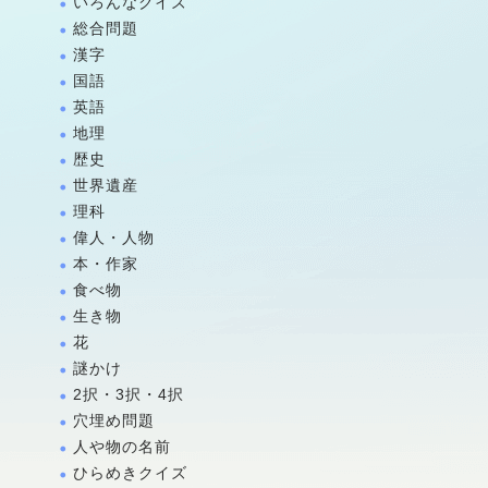
いろんなクイズ
総合問題
漢字
国語
英語
地理
歴史
世界遺産
理科
偉人・人物
本・作家
食べ物
生き物
花
謎かけ
2択・3択・4択
穴埋め問題
人や物の名前
ひらめきクイズ