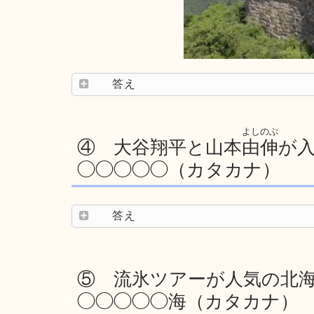
答え
よしのぶ
④ 大谷翔平と山本
由伸
が
◯◯◯◯◯（カタカナ）
答え
⑤ 流氷ツアーが人気の北
◯◯◯◯◯海（カタカナ）