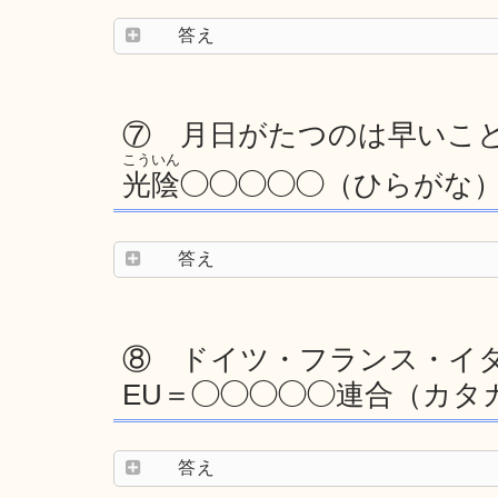
答え
⑦ 月日がたつのは早いこ
こういん
光陰
◯◯◯◯◯（ひらがな
答え
⑧ ドイツ・フランス・イタ
EU＝◯◯◯◯◯連合（カタ
答え