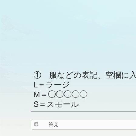
① 服などの表記、空欄に
L＝ラージ
M＝◯◯◯◯◯
S＝スモール
答え