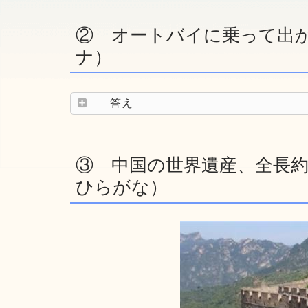
② オートバイに乗って出
ナ）
答え
③ 中国の世界遺産、全長約2
ひらがな）