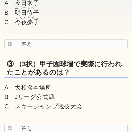
A
今日来子
あしたまつこ
B
明日待子
こんやゆめこ
C
今夜夢子
答え
③ （3択）甲子園球場で実際に行われ
たことがあるのは？
A 大相撲本場所
B Jリーグ公式戦
C スキージャンプ競技大会
答え