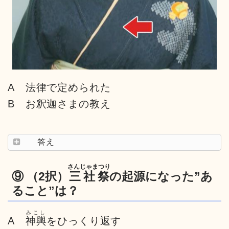
A 法律で定められた
B お釈迦さまの教え
答え
さんじゃまつり
⑨ （2択）
三社祭
の起源になった”あ
ること”は？
みこし
A
神輿
をひっくり返す