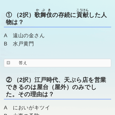
かぶき
こうけん
① （2択）
歌舞伎
の存続に
貢献
した人
物は？
A 遠山の金さん
B 水戸黄門
答え
② （2択）江戸時代、天ぷら店を営業
できるのは屋台（屋外）のみでし
た。その理由は？
A においがキツイ