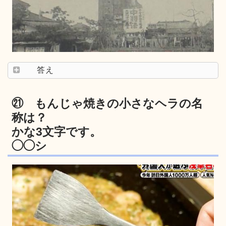
答え
㉑ もんじゃ焼きの小さなヘラの名
称は？
かな3文字です。
◯◯シ