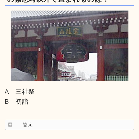
A 三社祭
B 初詣
答え