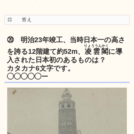
答え
⑳ 明治23年竣工、当時日本一の高さ
りょううんかく
を誇る12階建て約52m、
凌雲閣
に導
入された日本初のあるものは？
カタカナ6文字です。
◯◯◯◯◯ー