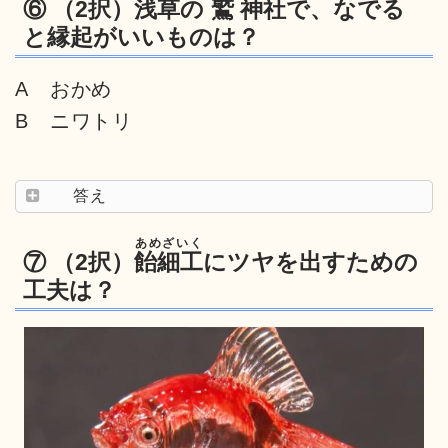
⑥ （2択）浅草の
鷲
神社で、なでる
と縁起がいいものは？
A おかめ
B ニワトリ
答え
あめざいく
⑦ （2択）
飴細工
にツヤを出すための
工夫は？