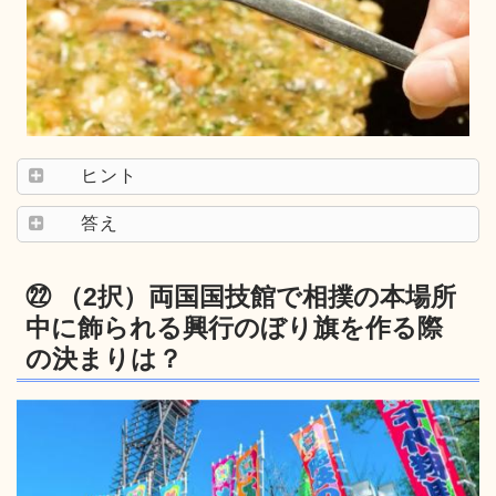
ヒント
答え
㉒ （2択）両国国技館で相撲の本場所
中に飾られる興行のぼり旗を作る際
の決まりは？