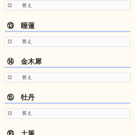
答え
⑬ 睡蓮
答え
⑭ 金木犀
答え
⑮ 牡丹
答え
⑯ 土筆