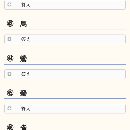
答え
㊸ 烏
答え
㊹ 鶯
答え
㊺ 螢
答え
㊻ 雀