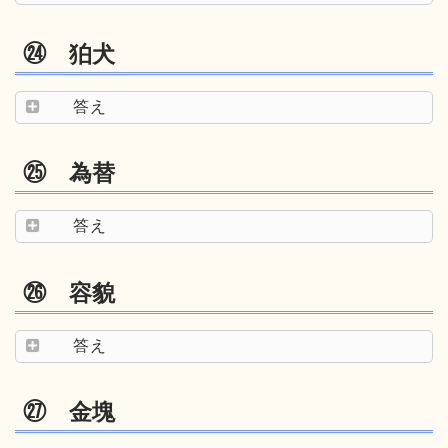
㉔ 狛犬
答え
㉕ 為替
答え
㉖ 容貌
答え
㉗ 金塊