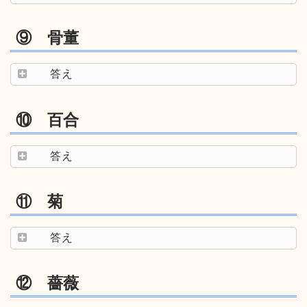
⑨ 骨董
答え
⑩ 百合
答え
⑪ 菊
答え
⑫ 薔薇