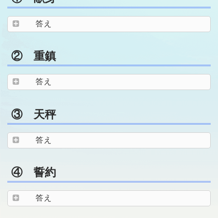
答え
② 重鎮
答え
③ 天秤
答え
④ 誓約
答え