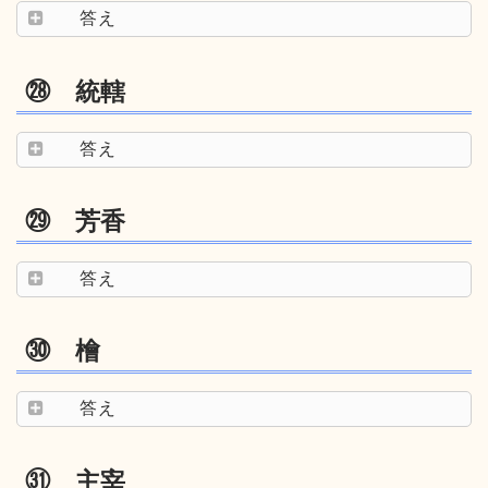
答え
㉘ 統轄
答え
㉙ 芳香
答え
㉚ 檜
答え
㉛ 主宰