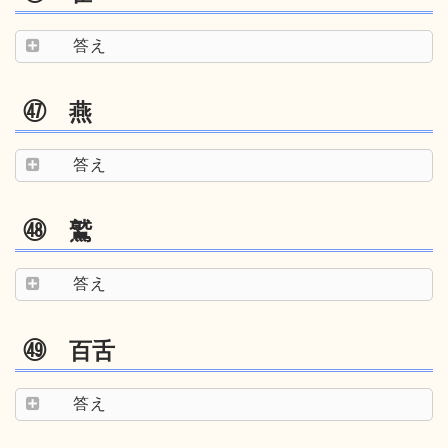
答え
㊼ 燕
答え
㊽ 鷲
答え
㊾ 百舌
答え