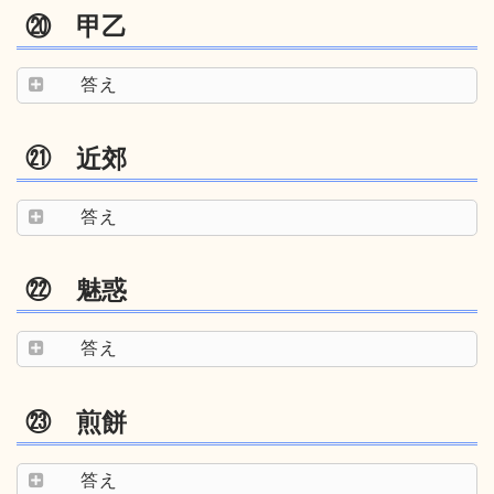
⑳ 甲乙
答え
㉑ 近郊
答え
㉒ 魅惑
答え
㉓ 煎餅
答え