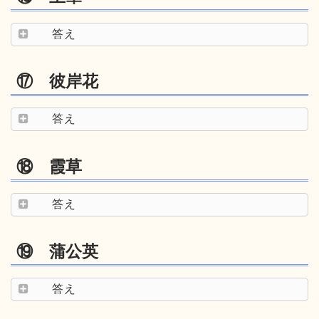
答え
⑰ 彼岸花
答え
⑱ 霞草
答え
⑲ 蒲公英
答え