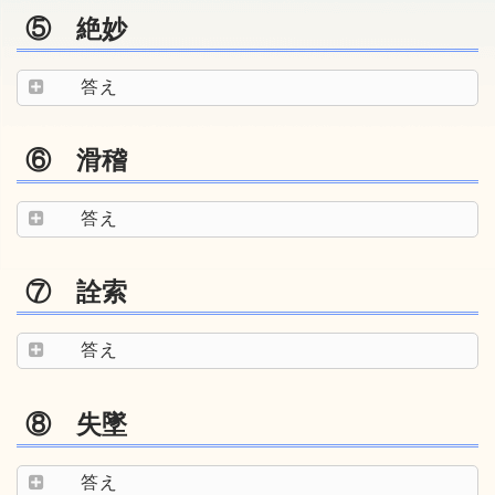
⑤ 絶妙
答え
⑥ 滑稽
答え
⑦ 詮索
答え
⑧ 失墜
答え