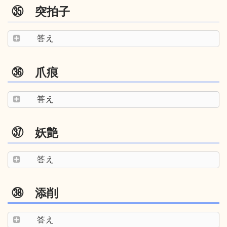
㉟ 突拍子
答え
㊱ 爪痕
答え
㊲ 妖艶
答え
㊳ 添削
答え