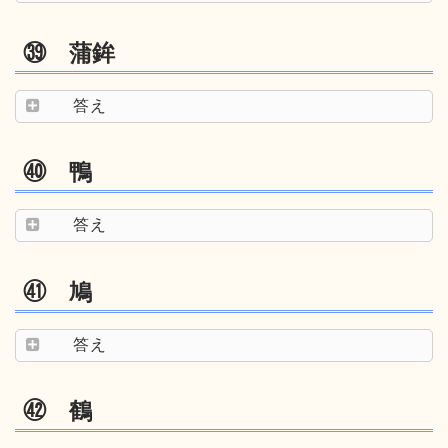
㊴ 蒲鉾
答え
㊵ 鴨
答え
㊶ 鳩
答え
㊷ 鶴