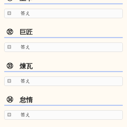
答え
㉜ 巨匠
答え
㉝ 煉瓦
答え
㉞ 怠惰
答え