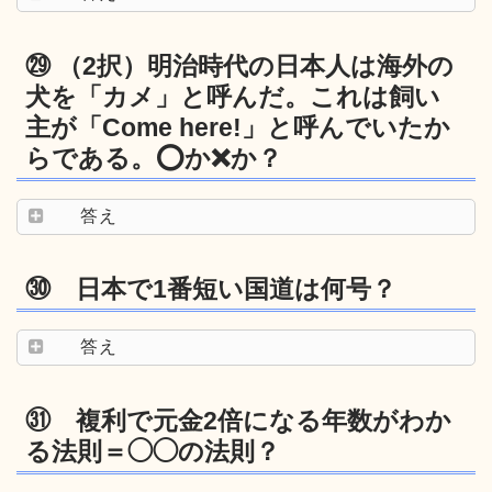
㉙ （2択）明治時代の日本人は海外の
犬を「カメ」と呼んだ。これは飼い
主が「Come here!」と呼んでいたか
らである。⭕️か❌か？
答え
㉚ 日本で1番短い国道は何号？
答え
㉛ 複利で元金2倍になる年数がわか
る法則＝◯◯の法則？