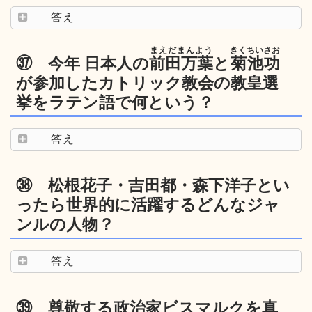
答え
まえだまんよう
きくちいさお
㊲ 今年 日本人の
前田万葉
と
菊池功
が参加したカトリック教会の教皇選
挙をラテン語で何という？
答え
㊳ 松根花子・吉田都・森下洋子とい
ったら世界的に活躍するどんなジャ
ンルの人物？
答え
㊴ 尊敬する政治家ビスマルクを真