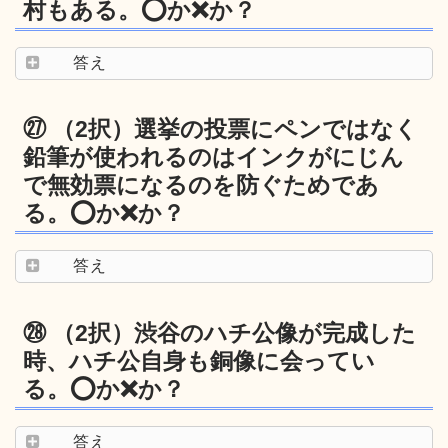
村もある。⭕️か❌か？
答え
㉗ （2択）選挙の投票にペンではなく
鉛筆が使われるのはインクがにじん
で無効票になるのを防ぐためであ
る。⭕️か❌か？
答え
㉘ （2択）渋谷のハチ公像が完成した
時、ハチ公自身も銅像に会ってい
る。⭕️か❌か？
答え