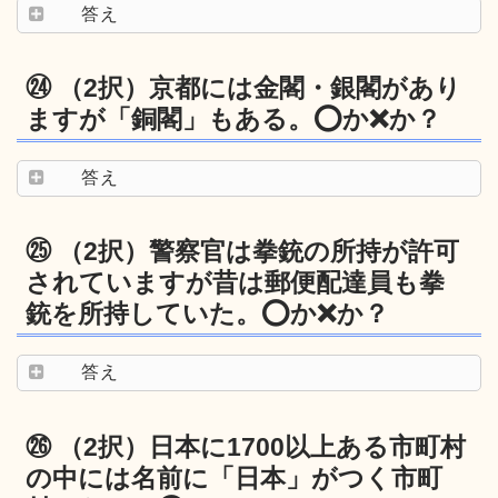
答え
㉔ （2択）京都には金閣・銀閣があり
ますが「銅閣」もある。⭕️か❌か？
答え
㉕ （2択）警察官は拳銃の所持が許可
されていますが昔は郵便配達員も拳
銃を所持していた。⭕️か❌か？
答え
㉖ （2択）日本に1700以上ある市町村
の中には名前に「日本」がつく市町