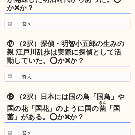
か❌か？
答え
⑰ （2択）探偵・明智小五郎の生みの
親 江戸川乱歩は実際に探偵として活
動していた。⭕️か❌か？
答え
⑱ （2択）日本には国の鳥「国鳥」や
きん
国の花「国花」のように国の
菌
「国
菌」がある。⭕️か❌か？
答え