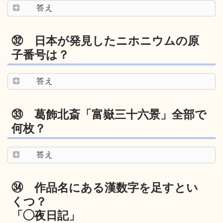
答え
㉜ 日本が発見したニホニウムの原
子番号は？
答え
㉝ 葛飾北斎「富嶽三十六景」全部で
何枚？
答え
㉞ 作品名にある漢数字を足すとい
くつ？
「◯夜日記」