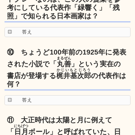
考にしている代表作「緑響く」「残
照」で知られる日本画家は？
答え
⑩ ちょうど100年前の1925年に発表
まるぜん
された小説で「
丸善
」という実在の
かじいもとじろう
書店が登場する
梶井基次郎
の代表作は
何？
答え
⑪ 大正時代は太陽と月に例えて
にちげつ
「
日月
ボール」と呼ばれていた、日