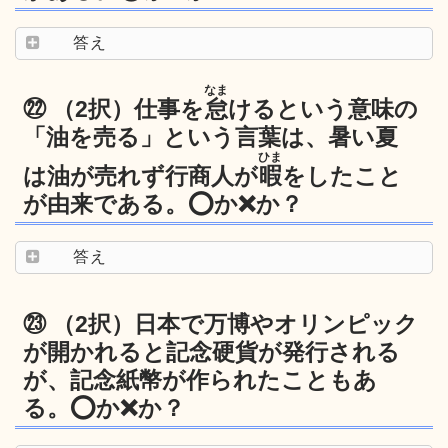
答え
なま
㉒ （2択）仕事を
怠
けるという意味の
「油を売る」という言葉は、暑い夏
ひま
は油が売れず行商人が
暇
をしたこと
が由来である。⭕️か❌か？
答え
㉓ （2択）日本で万博やオリンピック
が開かれると記念硬貨が発行される
が、記念紙幣が作られたこともあ
る。⭕️か❌か？