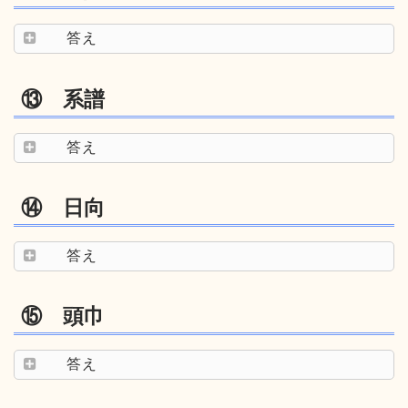
答え
⑬ 系譜
答え
⑭ 日向
答え
⑮ 頭巾
答え