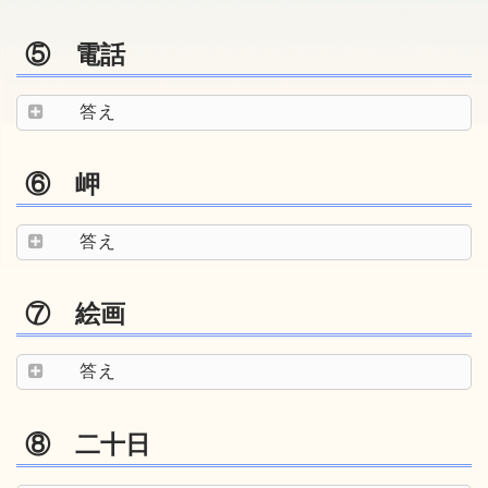
⑤ 電話
答え
⑥ 岬
答え
⑦ 絵画
答え
⑧ 二十日