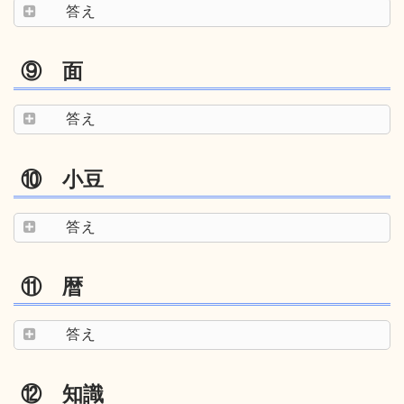
答え
⑨ 面
答え
⑩ 小豆
答え
⑪ 暦
答え
⑫ 知識