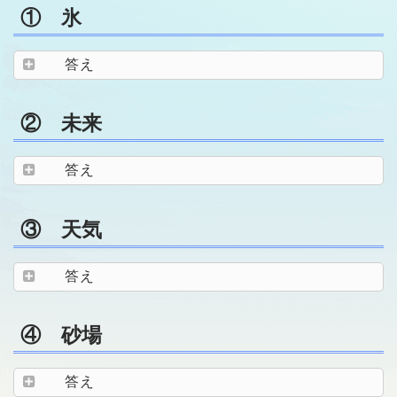
① 氷
答え
② 未来
答え
③ 天気
答え
④ 砂場
答え