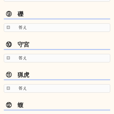
⑨ 礫
答え
⑩ 守宮
答え
⑪ 猟虎
答え
⑫ 蝮