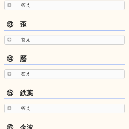
答え
⑬ 歪
答え
⑭ 靨
答え
⑮ 鉄葉
答え
⑯ 余波