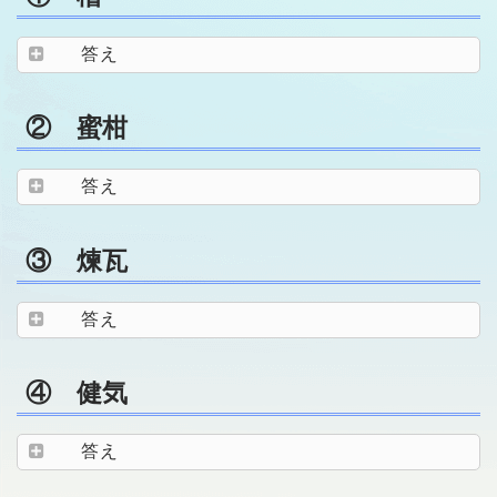
答え
② 蜜柑
答え
③ 煉瓦
答え
④ 健気
答え