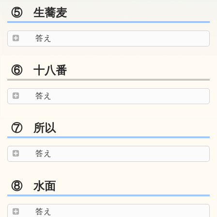
⑤ 生蕎麦
答え
⑥ 十八番
答え
⑦ 所以
答え
⑧ 水面
答え