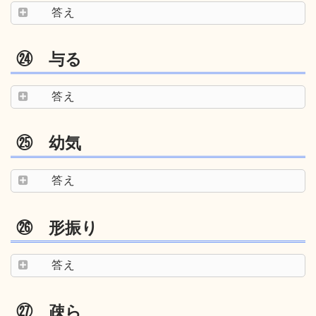
答え
㉔ 与る
答え
㉕ 幼気
答え
㉖ 形振り
答え
㉗ 疎ら