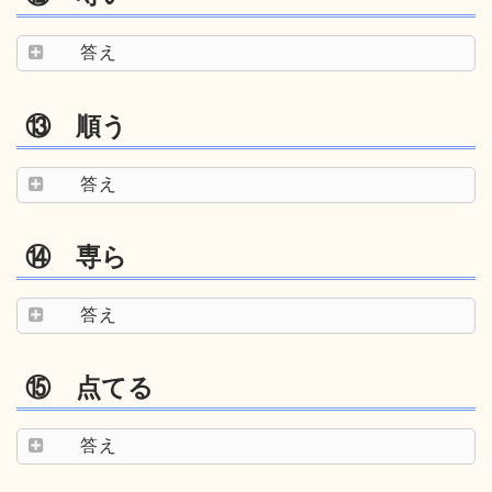
答え
⑬ 順う
答え
⑭ 専ら
答え
⑮ 点てる
答え