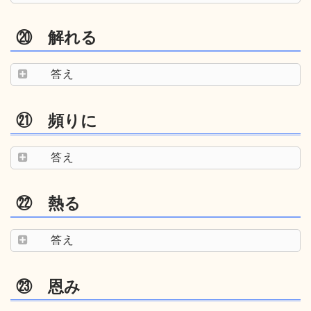
⑳ 解れる
答え
㉑ 頻りに
答え
㉒ 熱る
答え
㉓ 恩み