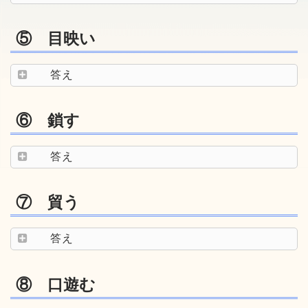
⑤ 目映い
答え
⑥ 鎖す
答え
⑦ 貿う
答え
⑧ 口遊む