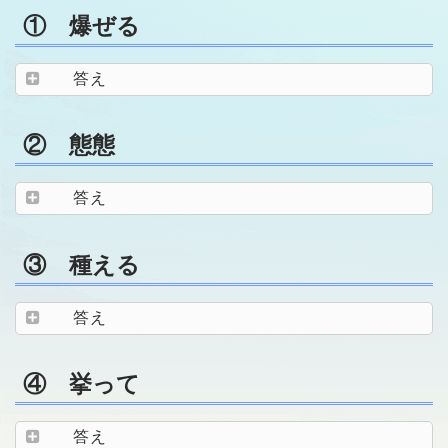
① 爆ぜる
答え
② 態態
答え
③ 種える
答え
④ 挙って
答え