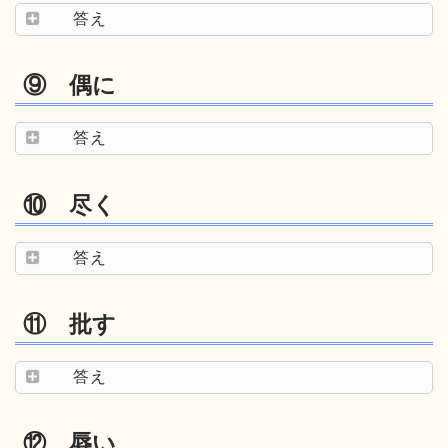
答え
⑨ 偶に
答え
⑩ 尽く
答え
⑪ 批す
答え
⑫ 辱い