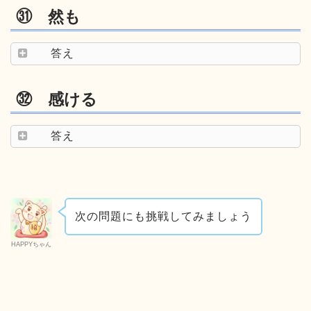
㉛ 然も
答え
㉜ 感ける
答え
次の問題にも挑戦してみましょう
HAPPYちゃん