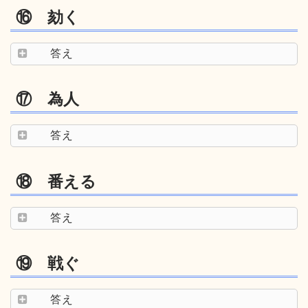
⑯ 劾く
答え
⑰ 為人
答え
⑱ 番える
答え
⑲ 戦ぐ
答え