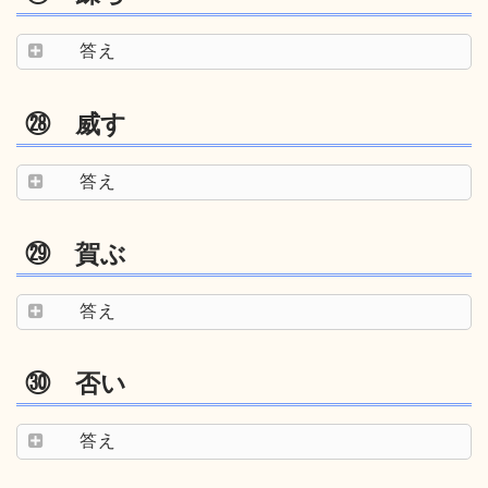
答え
㉘ 威す
答え
㉙ 賀ぶ
答え
㉚ 否い
答え