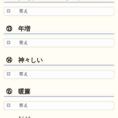
答え
⑬ 年増
答え
⑭ 神々しい
答え
⑮ 暖簾
答え
ろくよう