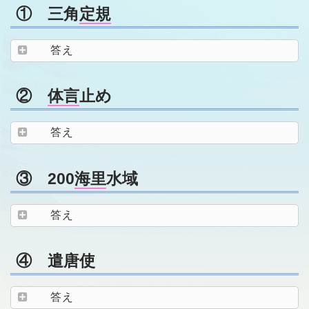
① 三角
定規
答え
②
体言
止め
答え
③ 200
海里
水域
答え
④ 遣唐使
答え