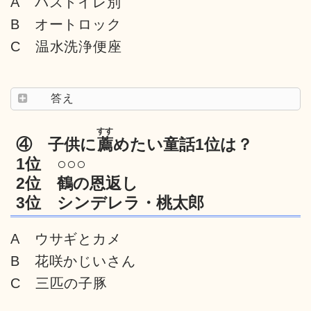
A バストイレ別
B オートロック
C 温水洗浄便座
答え
すす
④ 子供に
薦
めたい童話1位は？
1位 ○○○
2位 鶴の恩返し
3位 シンデレラ・桃太郎
A ウサギとカメ
B 花咲かじいさん
C 三匹の子豚