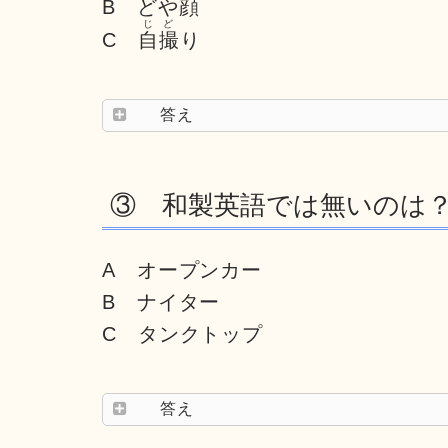
B どや顔
じど
C
自撮
り
答え
③ 和製英語では無いのは
A オープンカー
B ナイター
C タンクトップ
答え