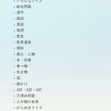
いろんなクイズ
総合問題
漢字
国語
英語
地理
歴史
世界遺産
理科
偉人・人物
本・作家
食べ物
生き物
花
謎かけ
2択・3択・4択
穴埋め問題
人や物の名前
ひらめきクイズ