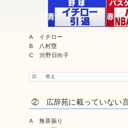
A イチロー
B 八村塁
C 渋野日向子
答え
② 広辞苑に載っていない
A 無茶振り