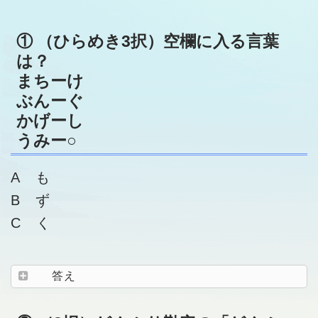
① （ひらめき3択）空欄に入る言葉
は？
まちーけ
ぶんーぐ
かげーし
うみー○
A も
B ず
C く
答え