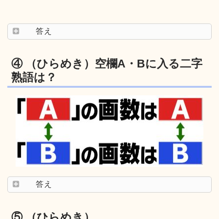
答え
④ （ひらめき）空欄A・Bに入る二字
熟語は？
答え
⑤ （ひらめき）