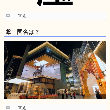
答え
⑮ 国名は？
答え