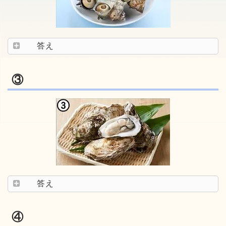
答え
③
答え
④