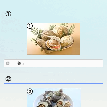
①
答え
②