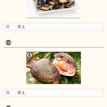
答え
⑧
答え