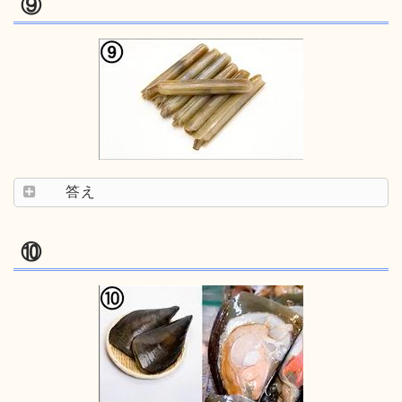
⑨
答え
⑩