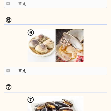
答え
⑥
答え
⑦