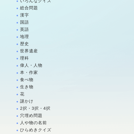
いろんなクイズ
総合問題
漢字
国語
英語
地理
歴史
世界遺産
理科
偉人・人物
本・作家
食べ物
生き物
花
謎かけ
2択・3択・4択
穴埋め問題
人や物の名前
ひらめきクイズ