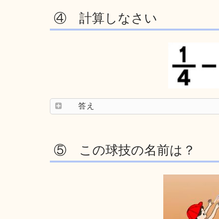
④ 計算しなさい
答え
⑤ この球技の名前は？